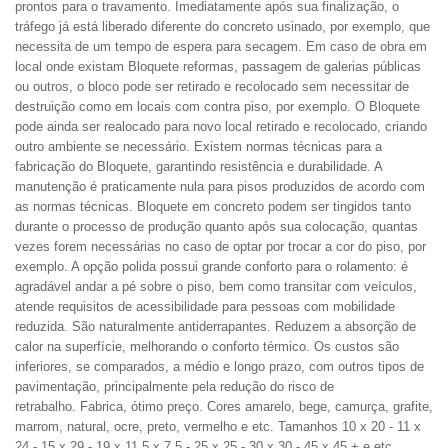
prontos para o travamento. Imediatamente após sua finalização, o
tráfego já está liberado diferente do concreto usinado, por exemplo, que
necessita de um tempo de espera para secagem. Em caso de obra em
local onde existam Bloquete reformas, passagem de galerias públicas
ou outros, o bloco pode ser retirado e recolocado sem necessitar de
destruição como em locais com contra piso, por exemplo. O Bloquete
pode ainda ser realocado para novo local retirado e recolocado, criando
outro ambiente se necessário. Existem normas técnicas para a
fabricação do Bloquete, garantindo resistência e durabilidade. A
manutenção é praticamente nula para pisos produzidos de acordo com
as normas técnicas. Bloquete em concreto podem ser tingidos tanto
durante o processo de produção quanto após sua colocação, quantas
vezes forem necessárias no caso de optar por trocar a cor do piso, por
exemplo. A opção polida possui grande conforto para o rolamento: é
agradável andar a pé sobre o piso, bem como transitar com veículos,
atende requisitos de acessibilidade para pessoas com mobilidade
reduzida. São naturalmente antiderrapantes. Reduzem a absorção de
calor na superfície, melhorando o conforto térmico. Os custos são
inferiores, se comparados, a médio e longo prazo, com outros tipos de
pavimentação, principalmente pela redução do risco de
retrabalho.
Fabrica,
ótimo
preço.
Cores amarelo, bege, camurça, grafite,
marrom, natural, ocre, preto, vermelho e etc. Tamanhos 10 x 20 - 11 x
24 - 15 x 29 - 19 x 11,5 x 7,5 - 25 x 25 - 30 x 30 - 45 x 45 + e etc.