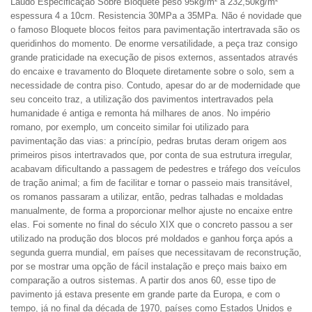
Laudo
Especificação
Sobre Bloquete peso 95kg/m² a 232,50kg/m²
espessura 4 a 10cm. Resistencia 30MPa a 35MPa. Não é novidade que
o famoso Bloquete blocos feitos para pavimentação intertravada são os
queridinhos do momento. De enorme versatilidade, a peça traz consigo
grande praticidade na execução de pisos externos, assentados através
do encaixe e travamento do Bloquete diretamente sobre o solo, sem a
necessidade de contra piso. Contudo, apesar do ar de modernidade que
seu conceito traz, a utilização dos pavimentos intertravados pela
humanidade é antiga e remonta há milhares de anos. No império
romano, por exemplo, um conceito similar foi utilizado para
pavimentação das vias: a princípio, pedras brutas deram origem aos
primeiros pisos intertravados que, por conta de sua estrutura irregular,
acabavam dificultando a passagem de pedestres e tráfego dos veículos
de tração animal; a fim de facilitar e tornar o passeio mais transitável,
os romanos passaram a utilizar, então, pedras talhadas e moldadas
manualmente, de forma a proporcionar melhor ajuste no encaixe entre
elas. Foi somente no final do século XIX que o concreto passou a ser
utilizado na produção dos blocos pré moldados e ganhou força após a
segunda guerra mundial, em países que necessitavam de reconstrução,
por se mostrar uma opção de fácil instalação e preço mais baixo em
comparação a outros sistemas. A partir dos anos 60, esse tipo de
pavimento já estava presente em grande parte da Europa, e com o
tempo, já no final da década de 1970, países como Estados Unidos e