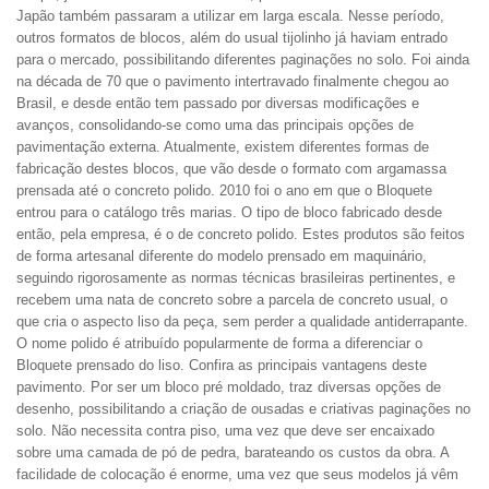
Japão também passaram a utilizar em larga escala. Nesse período,
outros formatos de blocos, além do usual tijolinho já haviam entrado
para o mercado, possibilitando diferentes paginações no solo. Foi ainda
na década de 70 que o pavimento intertravado finalmente chegou ao
Brasil, e desde então tem passado por diversas modificações e
avanços, consolidando-se como uma das principais opções de
pavimentação externa. Atualmente, existem diferentes formas de
fabricação destes blocos, que vão desde o formato com argamassa
prensada até o concreto polido. 2010 foi o ano em que o Bloquete
entrou para o catálogo três marias. O tipo de bloco fabricado desde
então, pela empresa, é o de concreto polido. Estes produtos são feitos
de forma artesanal diferente do modelo prensado em maquinário,
seguindo rigorosamente as normas técnicas brasileiras pertinentes, e
recebem uma nata de concreto sobre a parcela de concreto usual, o
que cria o aspecto liso da peça, sem perder a qualidade antiderrapante.
O nome polido é atribuído popularmente de forma a diferenciar o
Bloquete prensado do liso. Confira as principais vantagens deste
pavimento. Por ser um bloco pré moldado, traz diversas opções de
desenho, possibilitando a criação de ousadas e criativas paginações no
solo. Não necessita contra piso, uma vez que deve ser encaixado
sobre uma camada de pó de pedra, barateando os custos da obra. A
facilidade de colocação é enorme, uma vez que seus modelos já vêm