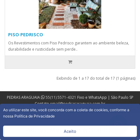
PISO PEDRISCO
Os Revestimentos com Piso Pedrisco garantem ao ambiente beleza,
durabilidade e rusticidade sem perde..
Exibindo de 1 a 17 do total de 17 (1 páginas)
PEDRAS ARAGUAIA
55(11) 5571-4321
Fixo e WhatsApp | São Paulo SP
Contato
email@pedrasaraguaia.com.br
Ao utilizar este site, você concorda com a coleta de cookies, conforme a
nossa Política de Privacidade
Visite nosso Portal
Pedras, Marmores e Granitos
Aceito