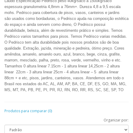
Laudo
Especificação
Pedrisco peso 40kg/saco a 1500kg/saco
espessura granulometria 4,8mm a 76mm+. Dureza 4,8 a 9,5 escala
mohs. Pedrisco para cobertura de pisos, vasos, canteiros e jardins
são usados como bordaduras, o Pedrisco ajuda na composição estética
do espaço e ainda servem como dreno, O Pedrisco possui
durabilidade, beleza, além de revestimento prático e simples. Temos
Pedrisco varios tamanhos para pisos. Temos Pedrisco varias medidas.
O Pedrisco tem alta durabilidade pois nossos produtos são de boa
qualidade.
Extração, jazida, mineração e pedreira
,
ótimo
preço.
Cores
amêndoa, amarelo, amarelo ouro, azul, branco, bege, cinza, grafite,
marrom, mesclado, palha, preto, rosa, verde, vermelho, vinho e etc.
Tamanhos
0 altura linear 7.15cm - 1 altura linear 14,25cm - 2 altura
linear
22cm - 3 altura linear 25cm - 4 altura linear – 5
altura linear
88cm + e etc, pisos,
jardins, canteiros, vasos.
Atendemos em todo o
Brasil nos estados do AC, AL, AM, AP, BA, CE, DF, ES, GO, MA, MG,
MS, MT, PA, PB, PE, PI, PR, RJ, RN, RO, RR, RS, SC, SE, SP, TO
Produtos para comparar (0)
Organizar por: