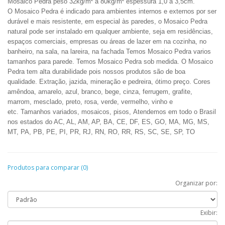
Mosaico Pedra peso 32kg/m² a 80kg/m² espessura 1,0 a 3,5cm.
O Mosaico Pedra é indicado para ambientes internos e externos por ser
durável e mais resistente, em especial às paredes, o Mosaico Pedra
natural pode ser instalado em qualquer ambiente, seja em residências,
espaços comerciais, empresas ou áreas de lazer em na cozinha, no
banheiro, na sala, na lareira, na fachada Temos Mosaico Pedra varios
tamanhos para parede. Temos Mosaico Pedra sob medida. O Mosaico
Pedra tem alta durabilidade pois nossos produtos são de boa
qualidade.
Extração, jazida, mineração e pedreira,
ótimo preço. Cores
amêndoa, amarelo, azul, branco, bege, cinza, ferrugem, grafite,
marrom, mesclado, preto, rosa, verde, vermelho, vinho e
etc.
Tamanhos variados, mosaicos, pisos,
Atendemos em todo o Brasil
nos estados do AC, AL, AM, AP, BA, CE, DF, ES, GO, MA, MG, MS,
MT, PA, PB, PE, PI, PR, RJ, RN, RO, RR, RS, SC, SE, SP, TO
Produtos para comparar (0)
Organizar por:
Exibir: