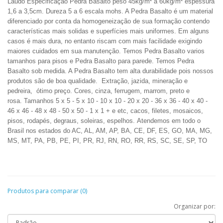
Laudo
Especificação
Pedra Basalto peso 45kg/m² a 60kg/m² espessura
1,6 a 3,5cm. Dureza 5 a 6 escala mohs. A Pedra Basalto é um material
diferenciado por conta da homogeneização de sua formação contendo
características mais solidas e superfícies mais uniformes. Em alguns
casos é mais dura, no entanto riscam com mais facilidade exigindo
maiores cuidados em sua manutenção. Temos Pedra Basalto varios
tamanhos para pisos e Pedra Basalto para parede. Temos Pedra
Basalto sob medida. A Pedra Basalto tem alta durabilidade pois nossos
produtos são de boa qualidade.
Extração, jazida, mineração e
pedreira
,
ótimo preço.
Cores, cinza, ferrugem, marrom, preto e
rosa.
Tamanhos 5 x 5 - 5 x 10 - 10 x 10 - 20 x 20 - 36 x 36 - 40 x 40 -
46 x 46 - 48 x 48 - 50 x 50 - 1 x 1 + e etc, cacos, filetes, mosaicos,
pisos, rodapés, degraus, soleiras, espelhos.
Atendemos em todo o
Brasil nos estados do AC, AL, AM, AP, BA, CE, DF, ES, GO, MA, MG,
MS, MT, PA, PB, PE, PI, PR, RJ, RN, RO, RR, RS, SC, SE, SP, TO
Produtos para comparar (0)
Organizar por: