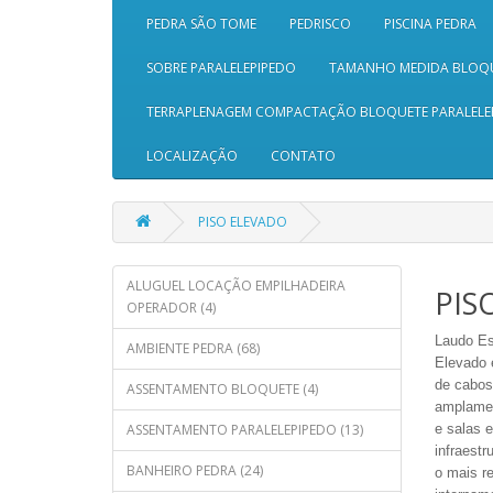
PEDRA SÃO TOME
PEDRISCO
PISCINA PEDRA
SOBRE PARALELEPIPEDO
TAMANHO MEDIDA BLOQ
TERRAPLENAGEM COMPACTAÇÃO BLOQUETE PARALELE
LOCALIZAÇÃO
CONTATO
PISO ELEVADO
ALUGUEL LOCAÇÃO EMPILHADEIRA
PIS
OPERADOR (4)
Laudo
Es
AMBIENTE PEDRA (68)
Elevado 
de cabos
ASSENTAMENTO BLOQUETE (4)
amplamen
ASSENTAMENTO PARALELEPIPEDO (13)
e salas e
infraest
BANHEIRO PEDRA (24)
o mais r