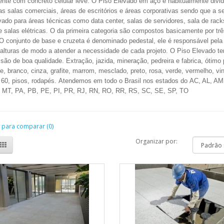
ente com concreto celular leve. O Piso Elevado em aço é habitualmente divid
as salas comerciais, áreas de escritórios e áreas corporativas sendo que a 
ado para áreas técnicas como data center, salas de servidores, sala de rack
 e salas elétricas. O da primeira categoria são compostos basicamente por t
 O conjunto de base e cruzeta é denominado pedestal, ele é responsável pela
 alturas de modo a atender a necessidade de cada projeto. O Piso Elevado te
 são de boa qualidade. E
xtração, jazida, mineração, pedreira
e fabrica
, ótimo
e, branco, cinza, grafite, marrom, mesclado, preto, rosa, verde, vermelho, v
x 60, pisos, rodapés. Atendemos em todo o Brasil nos estados do AC, AL, A
MT, PA, PB, PE, PI, PR, RJ, RN, RO, RR, RS, SC, SE, SP, TO
 para comparar (0)
Organizar por: