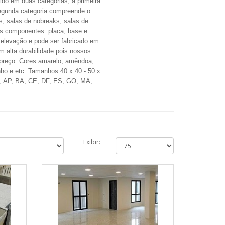
ido em duas categorias, a primeira
segunda categoria compreende o
s, salas de nobreaks, salas de
rês componentes: placa, base e
 elevação e pode ser fabricado em
m alta durabilidade pois nossos
 preço. Cores amarelo, amêndoa,
inho e etc. Tamanhos 40 x 40 - 50 x
M, AP, BA, CE, DF, ES, GO, MA,
Exibir: