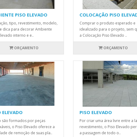
IENTE PISO ELEVADO
COLOCAÇÃO PISO ELEVA
zação, tipo, revestimento, modelo,
Comprar o produto esperado e
 e dica para decorar Ambiente
idealizado para o projeto, sem 
Elevado interno e e..
a Colocação Piso Elevado ..
ORÇAMENTO
ORÇAMENTO
O ELEVADO
PISO ELEVADO
 são formados por peças
Por criar uma área livre entre a la
xáveis, o Piso Elevado oferece a
revestimento, o Piso Elevado pe
idade de remoção de suas pla..
a passagem de todo o..