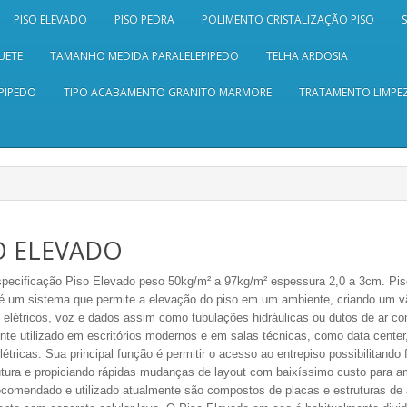
PISO ELEVADO
PISO PEDRA
POLIMENTO CRISTALIZAÇÃO PISO
UETE
TAMANHO MEDIDA PARALELEPIPEDO
TELHA ARDOSIA
PIPEDO
TIPO ACABAMENTO GRANITO MARMORE
TRATAMENTO LIMPEZ
O ELEVADO
pecificação Piso Elevado peso 50kg/m² a 97kg/m² espessura 2,0 a 3cm. Pi
é um sistema que permite a elevação do piso em um ambiente, criando um vã
 elétricos, voz e dados assim como tubulações hidráulicas ou dutos de ar co
te utilizado em escritórios modernos e em salas técnicas, como data center,
létricas. Sua principal função é permitir o acesso ao entrepiso possibilitand
rutura e propiciando rápidas mudanças de layout com baixíssimo custo para a
ecomendado e utilizado atualmente são compostos de placas e estruturas de