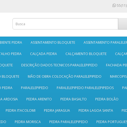
55(11)
BIENTE PEDRA
ASSENTAMENTO BLOQUETE
ASSENTAMENTO PARALELE
TALHO PEDRA
CALÇADA PEDRA
CALÇAMENTO BLOQUETE
CALÇA
LOQUETE
DESCRIÇÃO DADOS TECNICOS PARALELEPIPEDO
FACHADA PE
O BLOQUETE
MÃO DE OBRA COLOCAÇÃO PARALELEPIPEDO
MARCOPI
 PEDRA
PARALELEPIPEDO
PARALELEPIPEDO PARALELEPIPEDOS
PA
A ARDOSIA
PEDRA ARENITO
PEDRA BASALTO
PEDRA BOLÃO
PEDRA ITACOLOMI
PEDRA JARAGUA
PEDRA LAGOA SANTA
PE
EDO
PEDRA MORISCA
PEDRA PARALELEPIPEDO
PEDRA PORTUGUE