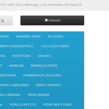
 5571-4321
Fixo e WhatsApp | Vila Clementino São Paulo SP
0 item(s)
PIPEDO
BANHEIRO PEDRA
BLOQUETE
MENTO PARALELEPIPEDO
COLOCAÇÃO PEDRA
DRA
FILETE PEDRA
GRANITO
SO
MARMORE
MINERAÇÃO PEDRA
REDE PEDRA
PAVIMENTAÇÃO BLOQUETE
PEDRA CANJIQUINHA
PEDRA CARRANCA
DRA LUMINARIA
PEDRA MADEIRA
SA
PEDRA QUARTZITO
PEDRA SANTA ISABEL