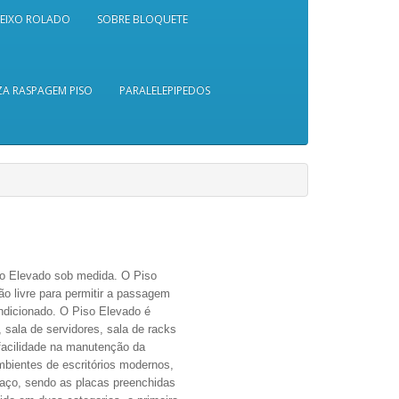
SEIXO ROLADO
SOBRE BLOQUETE
A RASPAGEM PISO
PARALELEPIPEDOS
so Elevado sob medida. O Piso
o livre para permitir a passagem
ndicionado. O Piso Elevado é
 sala de servidores, sala de racks
o facilidade na manutenção da
mbientes de escritórios modernos,
 aço, sendo as placas preenchidas