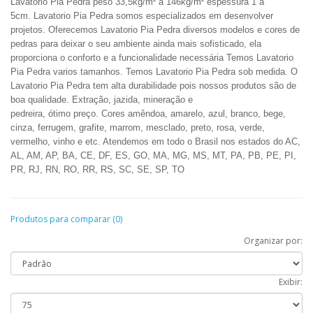
Lavatorio Pia Pedra peso 33,5kg/m² a 146kg/m² espessura 1 a
5cm.
Lavatorio Pia Pedra somos especializados em desenvolver
projetos. Oferecemos Lavatorio Pia Pedra diversos modelos e cores de
pedras para deixar o seu ambiente ainda mais sofisticado, ela
proporciona o conforto e a funcionalidade necessária Temos Lavatorio
Pia Pedra varios tamanhos. Temos Lavatorio Pia Pedra sob medida. O
Lavatorio Pia Pedra tem alta durabilidade pois nossos produtos são de
boa qualidade.
Extração, jazida, mineração e
pedreira
,
ótimo
preço.
Cores amêndoa, amarelo, azul, branco, bege,
cinza, ferrugem, grafite, marrom, mesclado, preto, rosa, verde,
vermelho, vinho e etc. Atendemos em todo o Brasil nos estados do AC,
AL, AM, AP, BA, CE, DF, ES, GO, MA, MG, MS, MT, PA, PB, PE, PI,
PR, RJ, RN, RO, RR, RS, SC, SE, SP, TO
Produtos para comparar (0)
Organizar por:
Exibir: