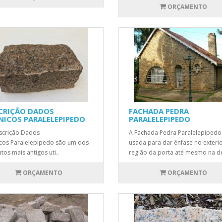
ORÇAMENTO
CRIÇÃO DADOS
FACHADA PEDRA
NICOS PARALELEPIPEDO
PARALELEPIPEDO
scrição Dados
A Fachada Pedra Paralelepipedo
cos Paralelepipedo são um dos
usada para dar ênfase no exterio
tos mais antigos uti..
região da porta até mesmo na de
ORÇAMENTO
ORÇAMENTO