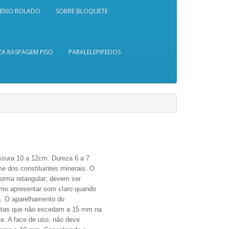
SEIXO ROLADO
SOBRE BLOQUETE
A RASPAGEM PISO
PARALELEPIPEDOS
essura 10 a 12cm.
Dureza 6 a 7
me dos constituintes minerais. O
orma retangular; devem ser
como apresentar som claro quando
a. O aparelhamento do
juntas que não excedam a 15 mm na
te. A face de uso, não deve