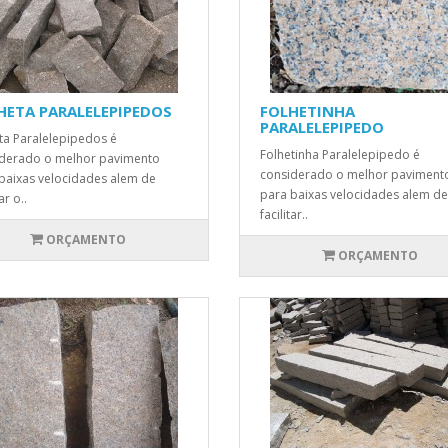
HETA PARALELEPIPEDOS
FOLHETINHA
PARALELEPIPEDO
ta Paralelepipedos é
Folhetinha Paralelepipedo é
derado o melhor pavimento
considerado o melhor paviment
baixas velocidades alem de
para baixas velocidades alem de
ar o..
facilitar..
ORÇAMENTO
ORÇAMENTO