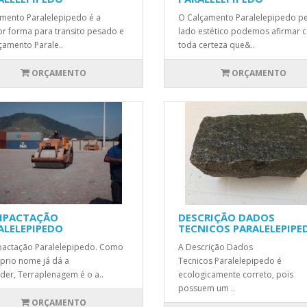
mento Paralelepipedo é a
O Calçamento Paralelepipedo p
r forma para transito pesado e
lado estético podemos afirmar 
çamento Parale..
toda certeza que&..
ORÇAMENTO
ORÇAMENTO
PACTAÇÃO
DESCRIÇÃO DADOS
ALELEPIPEDO
TECNICOS PARALELEPIPE
actação Paralelepipedo. Como
A Descrição Dados
prio nome já dá a
Tecnicos Paralelepipedo é
der, Terraplenagem é o a..
ecologicamente correto, pois
possuem um ..
ORÇAMENTO