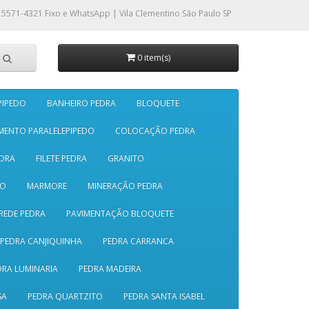
 5571-4321
Fixo e WhatsApp | Vila Clementino São Paulo SP
0 item(s)
PIPEDO
BANHEIRO PEDRA
BLOQUETE
MENTO PARALELEPIPEDO
COLOCAÇÃO PEDRA
DRA
FILETE PEDRA
GRANITO
SO
MARMORE
MINERAÇÃO PEDRA
REDE PEDRA
PAVIMENTAÇÃO BLOQUETE
PEDRA CANJIQUINHA
PEDRA CARRANCA
DRA LUMINARIA
PEDRA MADEIRA
SA
PEDRA QUARTZITO
PEDRA SANTA ISABEL