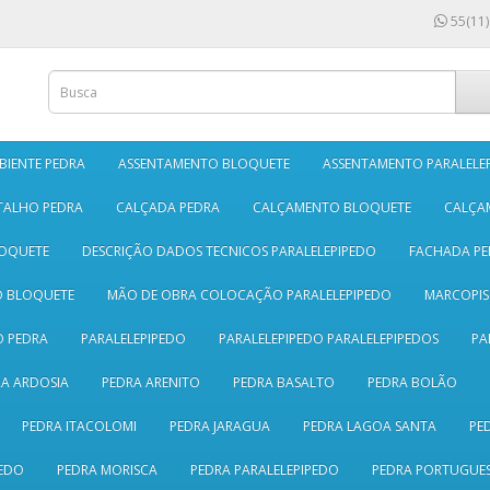
55(11)
BIENTE PEDRA
ASSENTAMENTO BLOQUETE
ASSENTAMENTO PARALELE
TALHO PEDRA
CALÇADA PEDRA
CALÇAMENTO BLOQUETE
CALÇA
LOQUETE
DESCRIÇÃO DADOS TECNICOS PARALELEPIPEDO
FACHADA PE
O BLOQUETE
MÃO DE OBRA COLOCAÇÃO PARALELEPIPEDO
MARCOPI
 PEDRA
PARALELEPIPEDO
PARALELEPIPEDO PARALELEPIPEDOS
PA
A ARDOSIA
PEDRA ARENITO
PEDRA BASALTO
PEDRA BOLÃO
PEDRA ITACOLOMI
PEDRA JARAGUA
PEDRA LAGOA SANTA
PE
EDO
PEDRA MORISCA
PEDRA PARALELEPIPEDO
PEDRA PORTUGUE