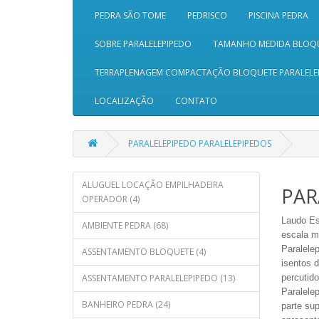
PEDRA SÃO TOME
PEDRISCO
PISCINA PEDRA
SOBRE PARALELEPIPEDO
TAMANHO MEDIDA BLOQ
TERRAPLENAGEM COMPACTAÇÃO BLOQUETE PARALELE
LOCALIZAÇÃO
CONTATO
PARALELEPIPEDO PARALELEPIPEDOS
ALUGUEL LOCAÇÃO EMPILHADEIRA
PAR
OPERADOR (4)
Laudo
Es
AMBIENTE PEDRA (68)
escala 
Paralele
ASSENTAMENTO BLOQUETE (4)
isentos 
ASSENTAMENTO PARALELEPIPEDO (13)
percutid
Paralele
BANHEIRO PEDRA (24)
parte sup