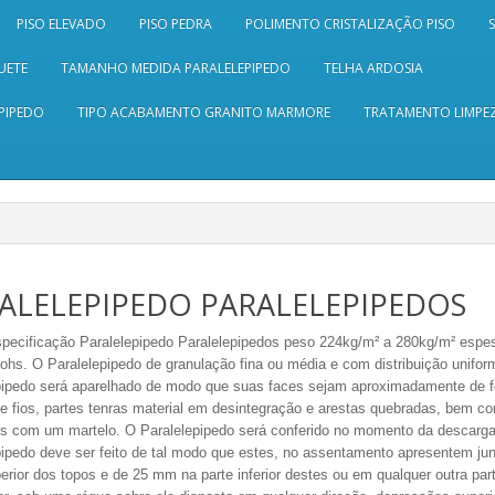
PISO ELEVADO
PISO PEDRA
POLIMENTO CRISTALIZAÇÃO PISO
UETE
TAMANHO MEDIDA PARALELEPIPEDO
TELHA ARDOSIA
PIPEDO
TIPO ACABAMENTO GRANITO MARMORE
TRATAMENTO LIMPEZ
ALELEPIPEDO PARALELEPIPEDOS
pecificação
Paralelepipedo Paralelepipedos peso 224kg/m² a 280kg/m² esp
mohs.
O Paralelepipedo de granulação fina ou média e com distribuição unifor
pipedo será aparelhado de modo que suas faces sejam aproximadamente de f
de fios, partes tenras material em desintegração e arestas quebradas, bem 
os com um martelo. O Paralelepipedo será conferido no momento da descarg
pipedo deve ser feito de tal modo que estes, no assentamento apresentem 
erior dos topos e de 25 mm na parte inferior destes ou em qualquer outra par