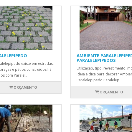
ALELEPIPEDO
AMBIENTE PARALELEPIPE
PARALELEPIPEDOS
alelepipedo existe em estradas,
Utilização, tipo, revestimento, m
 praças e pátios construídos há
ideia e dica para decorar Ambie
ios com Paralel..
Paralelepipedo Paralelep..
ORÇAMENTO
ORÇAMENTO