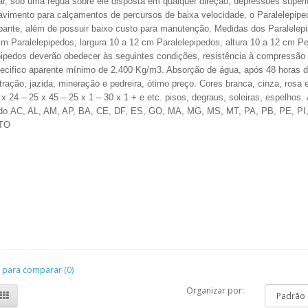
ar, sob uma régua sobre ele disposta em qualquer direção, depressões super
avimento para calçamentos de percursos de baixa velocidade, o Paralelepiped
apante, além de possuir baixo custo para manutenção. Medidas dos Paralele
cm Paralelepipedos, largura 10 a 12 cm Paralelepipedos, altura 10 a 12 cm P
pipedos deverão obedecer às seguintes condições, resistência à compressão
ecifico aparente mínimo de 2.400 Kg/m3. Absorção de água, após 48 horas
ração, jazida, mineração e pedreira,
ótimo
preço.
Cores branca, cinza, rosa 
 x 24 – 25 x 45 – 25 x 1 – 30 x 1 + e etc. pisos, degraus, soleiras, espelhos.
do AC, AL, AM, AP, BA, CE, DF, ES, GO, MA, MG, MS, MT, PA, PB, PE, PI
 TO
 para comparar (0)
Organizar por: