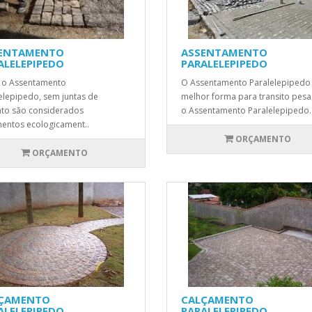
ENTAMENTO
ASSENTAMENTO
ALELEPIPEDO
PARALELEPIPEDO
 o Assentamento
O Assentamento Paralelepipedo 
elepipedo, sem juntas de
melhor forma para transito pes
to são considerados
o Assentamento Paralelepipedo.
entos ecologicament..
ORÇAMENTO
ORÇAMENTO
ÇAMENTO
CALÇAMENTO
ALELEPIPEDO
PARALELEPIPEDO