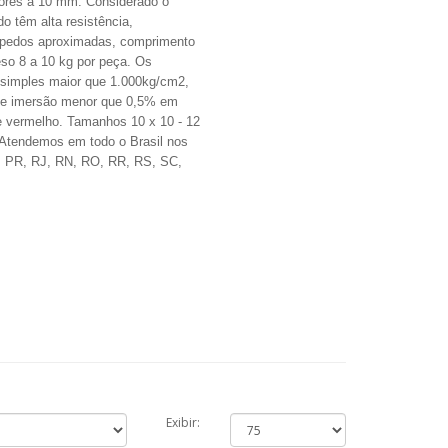
iores a 10 mm. Considerado o
o têm alta resistência,
pipedos aproximadas, comprimento
eso 8 a 10 kg por peça. Os
 simples maior que 1.000kg/cm2,
 de imersão menor que 0,5% em
e vermelho.
Tamanhos 10 x 10 - 12
Atendemos em todo o Brasil nos
, PR, RJ, RN, RO, RR, RS, SC,
Exibir: