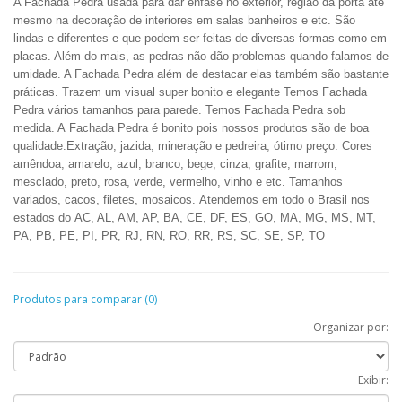
A Fachada Pedra usada para dar ênfase no exterior, região da porta até
mesmo na decoração de interiores em salas banheiros e etc. São
lindas e diferentes e que podem ser feitas de diversas formas como em
placas. Além do mais, as pedras não dão problemas quando falamos de
umidade. A Fachada Pedra além de destacar elas também são bastante
práticas. Trazem um visual super bonito e elegante Temos Fachada
Pedra vários tamanhos para parede. Temos Fachada Pedra sob
medida. A Fachada Pedra é bonito pois nossos produtos são de boa
qualidade.
Extração, jazida, mineração e pedreira,
ótimo preço.
Cores
amêndoa, amarelo, azul, branco, bege, cinza, grafite, marrom,
mesclado, preto, rosa, verde, vermelho, vinho e
etc.
Tamanhos
variados, cacos, filetes, mosaicos.
Atendemos em todo o Brasil nos
estados do AC, AL, AM, AP, BA, CE, DF, ES, GO, MA, MG, MS, MT,
PA, PB, PE, PI, PR, RJ, RN, RO, RR, RS, SC, SE, SP, TO
Produtos para comparar (0)
Organizar por:
Exibir: