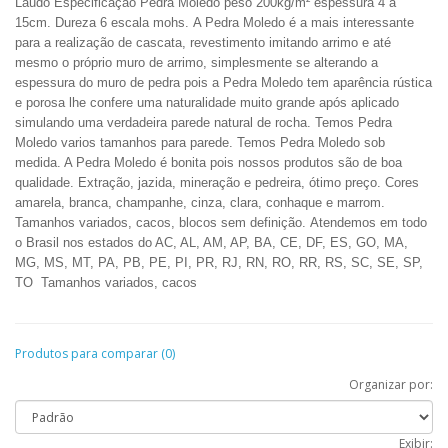
Laudo
Especificação Pedra Moledo peso 200kg/m² espessura 4 a
15cm. Dureza 6 escala mohs.
A Pedra Moledo é a mais interessante
para a realização de cascata, revestimento imitando arrimo e até
mesmo o próprio muro de arrimo, simplesmente se alterando a
espessura do muro de pedra pois a Pedra Moledo tem aparência rústica
e porosa lhe confere uma naturalidade muito grande após aplicado
simulando uma verdadeira parede natural de rocha. Temos Pedra
Moledo varios tamanhos para parede. Temos Pedra Moledo sob
medida. A Pedra Moledo é bonita pois nossos produtos são de boa
qualidade.
Extração, jazida, mineração e pedreira
, ótimo preço. Cores
amarela, branca, champanhe, cinza, clara, conhaque e marrom.
Tamanhos variados,
cacos, blocos
sem definição. Atendemos em todo
o Brasil nos estados do AC, AL, AM, AP, BA, CE, DF, ES, GO, MA,
MG, MS, MT, PA, PB, PE, PI, PR, RJ, RN, RO, RR, RS, SC, SE, SP,
TO
Tamanhos variados, cacos
Produtos para comparar (0)
Organizar por:
Exibir: