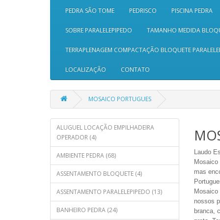
PEDRA SÃO TOME
PEDRISCO
PISCINA PEDRA
SOBRE PARALELEPIPEDO
TAMANHO MEDIDA BLOQ
TERRAPLENAGEM COMPACTAÇÃO BLOQUETE PARALELE
LOCALIZAÇÃO
CONTATO
MOSAICO PORTUGUES
ALUGUEL LOCAÇÃO EMPILHADEIRA
MOS
OPERADOR (4)
Laudo
Es
AMBIENTE PEDRA (68)
Mosaico P
mas enco
ASSENTAMENTO BLOQUETE (4)
Portugue
ASSENTAMENTO PARALELEPIPEDO (13)
Mosaico 
nossos p
BANHEIRO PEDRA (24)
branca, c