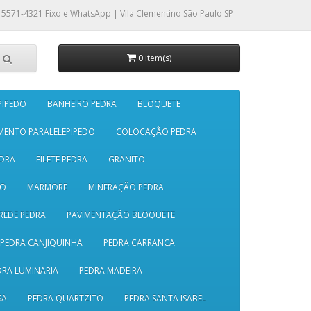
 5571-4321
Fixo e WhatsApp | Vila Clementino São Paulo SP
0 item(s)
PIPEDO
BANHEIRO PEDRA
BLOQUETE
MENTO PARALELEPIPEDO
COLOCAÇÃO PEDRA
DRA
FILETE PEDRA
GRANITO
SO
MARMORE
MINERAÇÃO PEDRA
REDE PEDRA
PAVIMENTAÇÃO BLOQUETE
PEDRA CANJIQUINHA
PEDRA CARRANCA
DRA LUMINARIA
PEDRA MADEIRA
SA
PEDRA QUARTZITO
PEDRA SANTA ISABEL