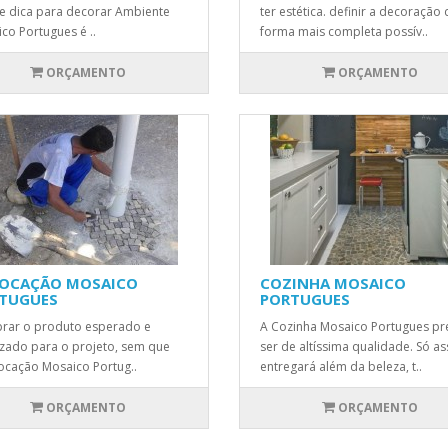
 e dica para decorar Ambiente
ter estética. definir a decoração 
co Portugues é ..
forma mais completa possív..
ORÇAMENTO
ORÇAMENTO
OCAÇÃO MOSAICO
COZINHA MOSAICO
TUGUES
PORTUGUES
rar o produto esperado e
A Cozinha Mosaico Portugues pr
izado para o projeto, sem que
ser de altíssima qualidade. Só a
ocação Mosaico Portug..
entregará além da beleza, t..
ORÇAMENTO
ORÇAMENTO