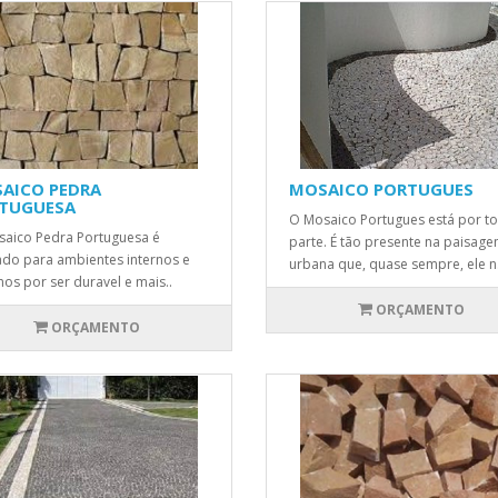
AICO PEDRA
MOSAICO PORTUGUES
TUGUESA
O Mosaico Portugues está por t
aico Pedra Portuguesa é
parte. É tão presente na paisag
ado para ambientes internos e
urbana que, quase sempre, ele n.
nos por ser duravel e mais..
ORÇAMENTO
ORÇAMENTO