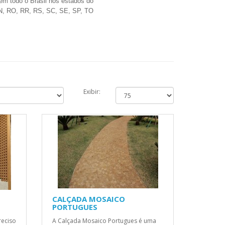
 em todo o Brasil nos estados do
N, RO, RR, RS, SC, SE, SP, TO
Exibir:
CALÇADA MOSAICO
PORTUGUES
reciso
A Calçada Mosaico Portugues é uma