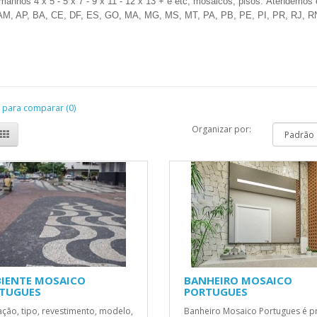
manhos 4 x 5 - 5 x 7 - 9 x 11 - 12 x 13 + e etc, mosaicos, pisos. Atendemos
AM, AP, BA, CE, DF, ES, GO, MA, MG, MS, MT, PA, PB, PE, PI, PR, RJ, R
 para comparar (0)
Organizar por:
IENTE MOSAICO
BANHEIRO MOSAICO
TUGUES
PORTUGUES
zação, tipo, revestimento, modelo,
Banheiro Mosaico Portugues é p