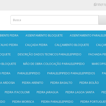
55(11)
BIENTE PEDRA
ASSENTAMENTO BLOQUETE
ASSENTAMENTO PARALELE
TALHO PEDRA
CALÇADA PEDRA
CALÇAMENTO BLOQUETE
CALÇA
LOQUETE
DESCRIÇÃO DADOS TECNICOS PARALELEPIPEDO
FACHADA PE
O BLOQUETE
MÃO DE OBRA COLOCAÇÃO PARALELEPIPEDO
MARCOPI
 PEDRA
PARALELEPIPEDO
PARALELEPIPEDO PARALELEPIPEDOS
PA
A ARDOSIA
PEDRA ARENITO
PEDRA BASALTO
PEDRA BOLÃO
PEDRA ITACOLOMI
PEDRA JARAGUA
PEDRA LAGOA SANTA
PE
EDO
PEDRA MORISCA
PEDRA PARALELEPIPEDO
PEDRA PORTUGUE