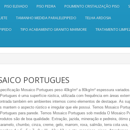
PISO ELEVADO
PISO PEDRA
POLIMENTO CRISTALIZAÇÃO PISO
UETE
TAMANHO MEDIDA PARALELEPIPEDO
TELHA ARDOSIA
PIPEDO
TIPO ACABAMENTO GRANITO MARMORE
TRATAMENTO LIMPEZ
AICO PORTUGUES
pecificação
Mosaico Portugues peso 40kg/m² a 80kg/m² espessura variados
ortugues é uma superfície rústica, utilizada com frequência em áreas extern
ntrada também em ambientes internos como elementos de destaque. As sup
s mantem o aspecto rústico e irregular que ele possui. Temos Mosaico Portu
Portugues para parede. Temos Mosaico Portugues sob medida O Mosaico Port
rodutos são de boa qualidade.
Extração, jazida, mineração e pedreira
, ótimo
aramelo, chumbo, cinza, creme, gelo, marrom, roxa, salmão, terra cota uva, 