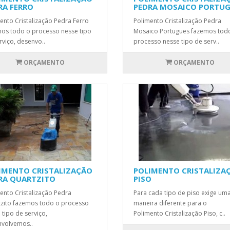
RA FERRO
PEDRA MOSAICO PORTU
ento Cristalização Pedra Ferro
Polimento Cristalização Pedra
os todo o processo nesse tipo
Mosaico Portugues fazemos tod
rviço, desenvo..
processo nesse tipo de serv..
ORÇAMENTO
ORÇAMENTO
IMENTO CRISTALIZAÇÃO
POLIMENTO CRISTALIZA
RA QUARTZITO
PISO
ento Cristalização Pedra
Para cada tipo de piso exige um
zito fazemos todo o processo
maneira diferente para o
 tipo de serviço,
Polimento Cristalização Piso, c..
volvemos..