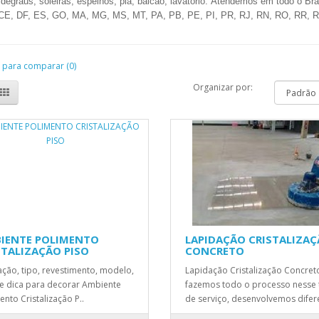
degraus, soleiras, espelhos, pia, balcão, lavatório.
Atendemos em todo o Bras
CE, DF, ES, GO, MA, MG, MS, MT, PA, PB, PE, PI, PR, RJ, RN, RO, RR, 
 para comparar (0)
Organizar por:
IENTE POLIMENTO
LAPIDAÇÃO CRISTALIZA
STALIZAÇÃO PISO
CONCRETO
zação, tipo, revestimento, modelo,
Lapidação Cristalização Concret
 e dica para decorar Ambiente
fazemos todo o processo nesse 
ento Cristalização P..
de serviço, desenvolvemos difere