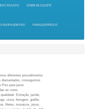
SEIXO ROLADO
SOBRE BLOQUETE
A RASPAGEM PISO
PARALELEPIPEDOS
emos diferentes procedimentos
os diamantados, conseguimos
o Piso para pisos
das as cores.
 qualidade.
Extração, jazida,
e, cinza, ferrugem, grafite,
s, filetes, mosaicos, pisos,