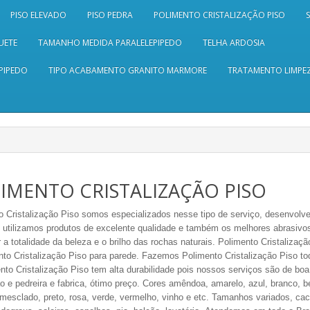
PISO ELEVADO
PISO PEDRA
POLIMENTO CRISTALIZAÇÃO PISO
UETE
TAMANHO MEDIDA PARALELEPIPEDO
TELHA ARDOSIA
PIPEDO
TIPO ACABAMENTO GRANITO MARMORE
TRATAMENTO LIMPEZ
IMENTO CRISTALIZAÇÃO PISO
o Cristalização Piso somos especializados nesse tipo de serviço, desenvolv
, utilizamos produtos de excelente qualidade e também os melhores abrasiv
 a totalidade da beleza e o brilho das rochas naturais. Polimento Cristalizaçã
nto Cristalização Piso para parede. Fazemos Polimento Cristalização Piso to
nto Cristalização Piso tem alta durabilidade pois nossos serviços são de boa
o e pedreira
e fabrica,
ótimo
preço.
Cores amêndoa, amarelo, azul, branco, beg
esclado, preto, rosa, verde, vermelho, vinho e etc.
Tamanhos variados, caco