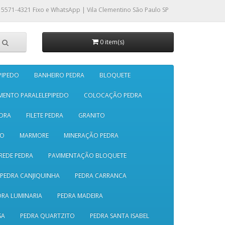
 5571-4321
Fixo e WhatsApp | Vila Clementino São Paulo SP
0 item(s)
PIPEDO
BANHEIRO PEDRA
BLOQUETE
MENTO PARALELEPIPEDO
COLOCAÇÃO PEDRA
DRA
FILETE PEDRA
GRANITO
SO
MARMORE
MINERAÇÃO PEDRA
REDE PEDRA
PAVIMENTAÇÃO BLOQUETE
PEDRA CANJIQUINHA
PEDRA CARRANCA
DRA LUMINARIA
PEDRA MADEIRA
SA
PEDRA QUARTZITO
PEDRA SANTA ISABEL