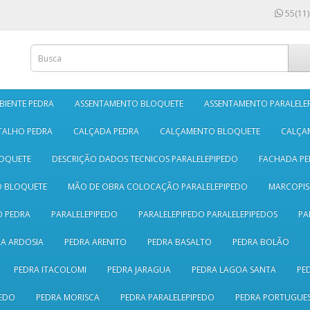
55(11)
BIENTE PEDRA
ASSENTAMENTO BLOQUETE
ASSENTAMENTO PARALELE
TALHO PEDRA
CALÇADA PEDRA
CALÇAMENTO BLOQUETE
CALÇA
LOQUETE
DESCRIÇÃO DADOS TECNICOS PARALELEPIPEDO
FACHADA PE
O BLOQUETE
MÃO DE OBRA COLOCAÇÃO PARALELEPIPEDO
MARCOPI
 PEDRA
PARALELEPIPEDO
PARALELEPIPEDO PARALELEPIPEDOS
PA
A ARDOSIA
PEDRA ARENITO
PEDRA BASALTO
PEDRA BOLÃO
PEDRA ITACOLOMI
PEDRA JARAGUA
PEDRA LAGOA SANTA
PE
EDO
PEDRA MORISCA
PEDRA PARALELEPIPEDO
PEDRA PORTUGUE