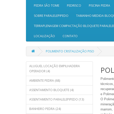
PEDRA SÃO TOME
PEDRISCO
PISCINA PEDRA
SOBRE PARALELEPIPEDO
TAMANHO MEDIDA BLOQ
TERRAPLENAGEM COMPACTAÇÃO BLOQUETE PARALELE
LOCALIZAÇÃO
CONTATO
POLIMENTO CRISTALIZAÇÃO PISO
ALUGUEL LOCAÇÃO EMPILHADEIRA
POL
OPERADOR (4)
Poliment
AMBIENTE PEDRA (68)
técnicos
recuperar
ASSENTAMENTO BLOQUETE (4)
e Polime
ASSENTAMENTO PARALELEPIPEDO (13)
O Polime
mineraçã
BANHEIRO PEDRA (24)
marrom, m