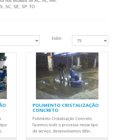
il nos estados do AC, AL, AM,
RS, SC, SE, SP, TO
Exibir:
ÇÃO
POLIMENTO CRISTALIZAÇÃO
CONCRETO
o
Polimento Cristalização Concreto
tipo
fazemos todo o processo nesse tipo
..
de serviço, desenvolvemos difer..