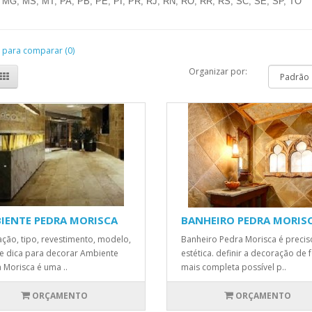
MG, MS, MT, PA, PB, PE, PI, PR, RJ, RN, RO, RR, RS, SC, SE, SP, TO
 para comparar (0)
Organizar por:
IENTE PEDRA MORISCA
BANHEIRO PEDRA MORIS
zação, tipo, revestimento, modelo,
Banheiro Pedra Morisca é precis
 e dica para decorar Ambiente
estética. definir a decoração de
 Morisca é uma ..
mais completa possível p..
ORÇAMENTO
ORÇAMENTO