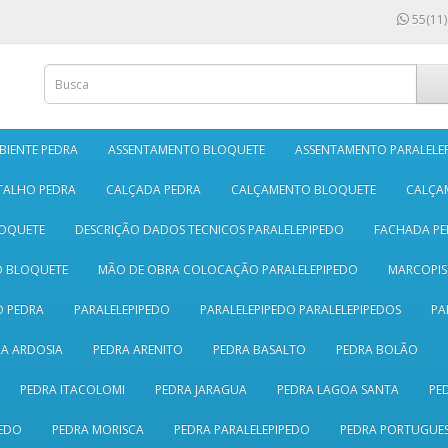
55(11)
BIENTE PEDRA
ASSENTAMENTO BLOQUETE
ASSENTAMENTO PARALELE
TALHO PEDRA
CALÇADA PEDRA
CALÇAMENTO BLOQUETE
CALÇA
LOQUETE
DESCRIÇÃO DADOS TECNICOS PARALELEPIPEDO
FACHADA PE
O BLOQUETE
MÃO DE OBRA COLOCAÇÃO PARALELEPIPEDO
MARCOPI
 PEDRA
PARALELEPIPEDO
PARALELEPIPEDO PARALELEPIPEDOS
PA
A ARDOSIA
PEDRA ARENITO
PEDRA BASALTO
PEDRA BOLÃO
PEDRA ITACOLOMI
PEDRA JARAGUA
PEDRA LAGOA SANTA
PE
EDO
PEDRA MORISCA
PEDRA PARALELEPIPEDO
PEDRA PORTUGUE