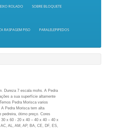
SEIXO ROLADO
SOBRE BLOQUETE
A RASPAGEM PISO
PARALELEPIPEDOS
. Dureza 7 escala mohs. A Pedra
rações
a sua superfície altamente
. Temos Pedra Morisca varios
 A Pedra Morisca tem alta
 pedreira,
ótimo
preço.
Cores
 30 x 60 - 20 x 40 – 40 x 40 – 40 x
 AC, AL, AM, AP, BA, CE, DF, ES,