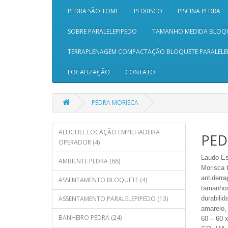
PEDRA SÃO TOME
PEDRISCO
PISCINA PEDRA
SOBRE PARALELEPIPEDO
TAMANHO MEDIDA BLOQ
TERRAPLENAGEM COMPACTAÇÃO BLOQUETE PARALELE
LOCALIZAÇÃO
CONTATO
PEDRA MORISCA
ALUGUEL LOCAÇÃO EMPILHADEIRA
PED
OPERADOR (4)
Laudo
Es
AMBIENTE PEDRA (68)
Morisca 
antiderr
ASSENTAMENTO BLOQUETE (4)
tamanhos
ASSENTAMENTO PARALELEPIPEDO (13)
durabili
amarelo,
BANHEIRO PEDRA (24)
60 – 60 