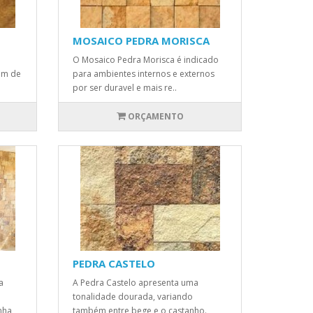
MOSAICO PEDRA MORISCA
O Mosaico Pedra Morisca é indicado
lém de
para ambientes internos e externos
por ser duravel e mais re..
ORÇAMENTO
PEDRA CASTELO
a
A Pedra Castelo apresenta uma
tonalidade dourada, variando
nha
também entre bege e o castanho.