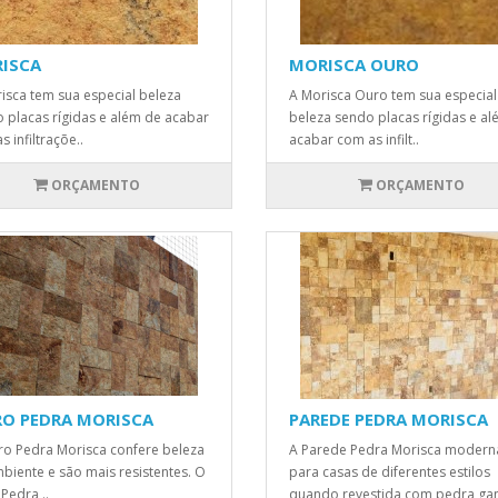
ISCA
MORISCA OURO
isca tem sua especial beleza
A Morisca Ouro tem sua especial
 placas rígidas e além de acabar
beleza sendo placas rígidas e a
 infiltraçõe..
acabar com as infilt..
ORÇAMENTO
ORÇAMENTO
O PEDRA MORISCA
PAREDE PEDRA MORISCA
o Pedra Morisca confere beleza
A Parede Pedra Morisca modern
biente e são mais resistentes. O
para casas de diferentes estilos
Pedra ..
quando revestida com pedra ga