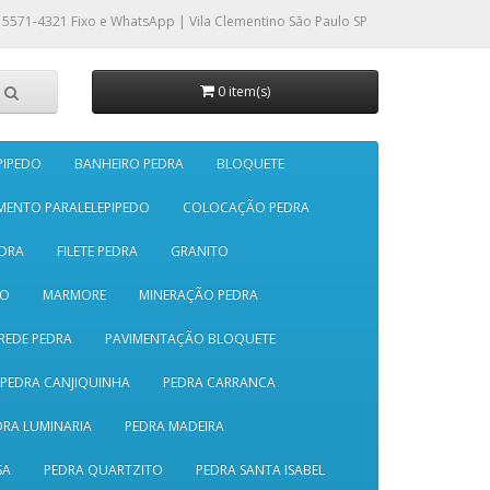
 5571-4321
Fixo e WhatsApp | Vila Clementino São Paulo SP
0 item(s)
PIPEDO
BANHEIRO PEDRA
BLOQUETE
MENTO PARALELEPIPEDO
COLOCAÇÃO PEDRA
DRA
FILETE PEDRA
GRANITO
SO
MARMORE
MINERAÇÃO PEDRA
REDE PEDRA
PAVIMENTAÇÃO BLOQUETE
PEDRA CANJIQUINHA
PEDRA CARRANCA
DRA LUMINARIA
PEDRA MADEIRA
SA
PEDRA QUARTZITO
PEDRA SANTA ISABEL