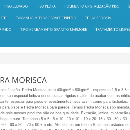
PISO ELEVADO
PISO PEDRA
POLIMENTO CRISTALIZAÇÃO PISO
UETE
TAMANHO MEDIDA PARALELEPIPEDO
TELHA ARDOSIA
PIPEDO
TIPO ACABAMENTO GRANITO MARMORE
TRATAMENTO LIMPEZ
RA MORISCA
pecificação Pedra Morisca peso 40kg/m² a 80kg/m² espessura 1,5 a 3,5cm
tem sua especial beleza sendo
placas rígidas e além de acabar com as infilt
apante, especial para pisos e revestimentos lisos assim como para fachadas
 para pisos e Pedra Morisca para parede. Temos Pedra Morisca sob medida.
dade pois nossos produtos são de boa qualidade.
Extração, jazida, mineração e
 bege e ouro.
Tamanhos 5 x 5 - 5 x 10 - 10 x 10 – 10 x 20 -15 x 30 - 30 x 30 –
x 60 – 60 x 80 – 70 x 90
+ e etc.
Atendemos em todo o Brasil nos estados do