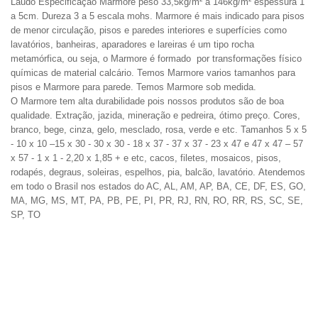
Laudo
Especificação
Marmore peso 33,5kg/m² a 146kg/m² espessura 1
a 5cm. Dureza 3 a 5 escala mohs. Marmore é mais indicado para pisos
de menor circulação, pisos e paredes interiores e superfícies como
lavatórios, banheiras, aparadores e lareiras é um tipo rocha
metamórfica, ou seja, o
Marmore
é formado por transformações físico
químicas de material calcário. Temos Marmore varios tamanhos para
pisos e Marmore para parede. Temos Marmore sob medida.
O Marmore tem alta durabilidade pois nossos produtos são de boa
qualidade.
Extração, jazida, mineração e pedreira
,
ótimo
preço.
Cores,
branco, bege, cinza, gelo, mesclado, rosa, verde e
etc. Tamanhos
5 x 5
- 10 x 10 –15 x 30 - 30 x 30 - 18 x 37 - 37 x 37 - 23 x 47 e 47 x 47 – 57
x 57 - 1 x 1 - 2,20 x 1,85 + e etc, cacos, filetes, mosaicos, pisos,
rodapés, degraus, soleiras, espelhos,
pia, balcão, lavatório.
Atendemos
em todo o Brasil nos estados do AC, AL, AM, AP, BA, CE, DF, ES, GO,
MA, MG, MS, MT, PA, PB, PE, PI, PR, RJ, RN, RO, RR, RS, SC, SE,
SP, TO