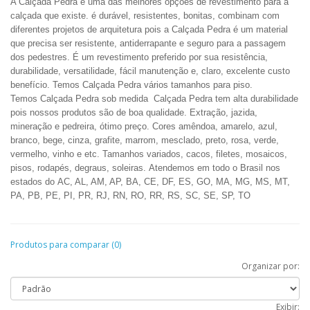
A Calçada Pedra é uma das melhores opções de revestimento para a
calçada que existe. é durável, resistentes, bonitas, combinam com
diferentes projetos de arquitetura pois a Calçada Pedra é um material
que precisa ser resistente, antiderrapante e seguro para a passagem
dos pedestres. É um revestimento preferido por sua resistência,
durabilidade, versatilidade, fácil manutenção e, claro, excelente custo
benefício. Temos Calçada Pedra vários tamanhos para piso.
Temos Calçada Pedra sob medida Calçada Pedra tem alta durabilidade
pois nossos produtos são de boa qualidade.
Extração, jazida,
mineração e pedreira
, ótimo preço.
Cores amêndoa, amarelo, azul,
branco, bege, cinza, grafite, marrom, mesclado, preto, rosa, verde,
vermelho, vinho e
etc. Tamanhos variados, cacos, filetes, mosaicos,
pisos, rodapés, degraus, soleiras.
Atendemos em todo o Brasil nos
estados do AC, AL, AM, AP, BA, CE, DF, ES, GO, MA, MG, MS, MT,
PA, PB, PE, PI, PR, RJ, RN, RO, RR, RS, SC, SE, SP, TO
Produtos para comparar (0)
Organizar por:
Exibir: