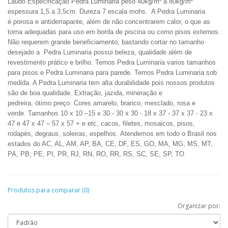
Laudo
Especificação
Pedra Luminaria peso 40kg/m² a 80kg/m²
espessura 1,5 a 3,5cm. Dureza 7 escala mohs. A Pedra Luminaria
é porosa e antiderrapante, além de não concentrarem calor, o que as
torna adequadas para uso em borda de piscina ou como pisos externos.
Não requerem grande beneficiamento, bastando cortar no tamanho
desejado a
Pedra Luminaria
possui beleza, qualidade além de
revestimento prático e brilho. Temos Pedra Luminaria varios tamanhos
para pisos e Pedra Luminaria para parede. Temos Pedra Luminaria sob
medida. A Pedra Luminaria tem alta durabilidade pois nossos produtos
são de boa qualidade.
Extração, jazida, mineração e
pedreira
,
ótimo
preço.
Cores amarelo, branco, mesclado, rosa e
verde.
Tamanhos 10 x 10 –15 x 30 - 30 x 30 - 18 x 37 - 37 x 37 - 23 x
47 e 47 x 47 – 57 x 57 + e etc, cacos, filetes, mosaicos,
pisos,
rodapés, degraus, soleiras, espelhos.
Atendemos em todo o Brasil nos
estados do AC, AL, AM, AP, BA, CE, DF, ES, GO, MA, MG, MS, MT,
PA, PB, PE, PI, PR, RJ, RN, RO, RR, RS, SC, SE, SP, TO
Produtos para comparar (0)
Organizar por: