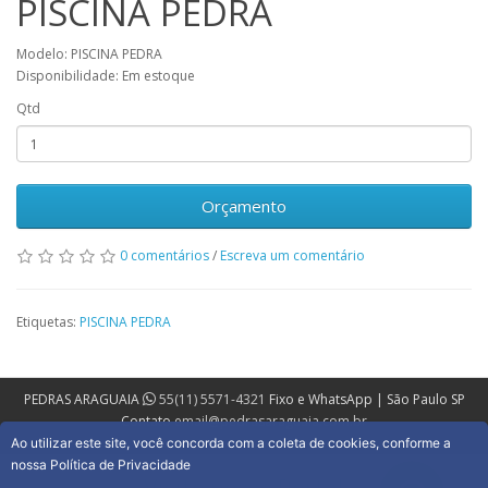
PISCINA PEDRA
Modelo: PISCINA PEDRA
Disponibilidade: Em estoque
Qtd
Orçamento
0 comentários
/
Escreva um comentário
Etiquetas:
PISCINA PEDRA
PEDRAS ARAGUAIA
55(11) 5571-4321
Fixo e WhatsApp | São Paulo SP
Contato
email@pedrasaraguaia.com.br
Ao utilizar este site, você concorda com a coleta de cookies, conforme a
nossa Política de Privacidade