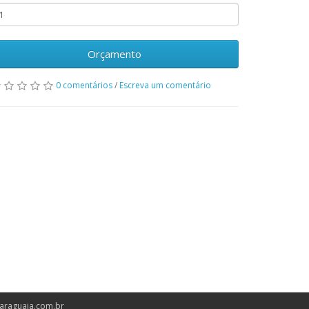
Orçamento
0 comentários
/
Escreva um comentário
araguaia.com.br