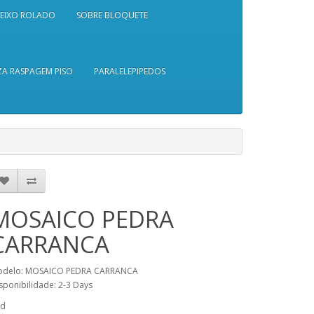
SEIXO ROLADO
SOBRE BLOQUETE
A RASPAGEM PISO
PARALELEPIPEDOS
MOSAICO PEDRA
CARRANCA
odelo: MOSAICO PEDRA CARRANCA
sponibilidade: 2-3 Days
td