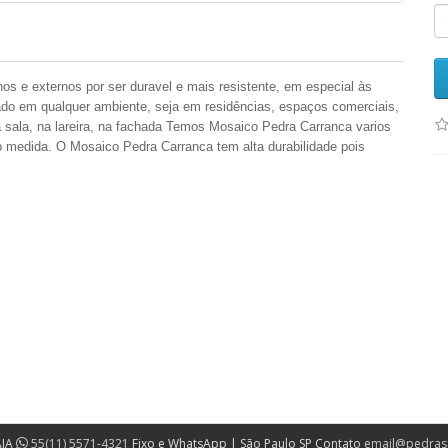
os e externos por ser duravel e mais resistente, em especial às
lado em qualquer ambiente, seja em residências, espaços comerciais,
a sala, na lareira, na fachada Temos Mosaico Pedra
Carranca
varios
b medida. O Mosaico Pedra
Carranca
tem alta durabilidade pois
AIA
55(11) 5571-4321
Fixo e WhatsApp | São Paulo SP Contato
email@pedras