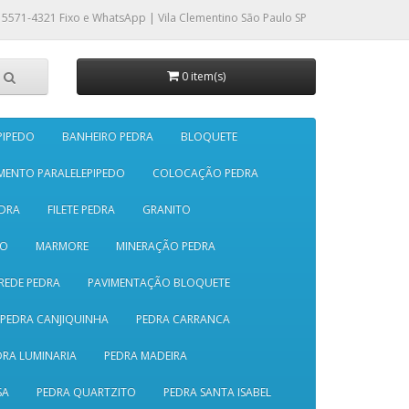
 5571-4321
Fixo e WhatsApp | Vila Clementino São Paulo SP
0 item(s)
PIPEDO
BANHEIRO PEDRA
BLOQUETE
MENTO PARALELEPIPEDO
COLOCAÇÃO PEDRA
DRA
FILETE PEDRA
GRANITO
SO
MARMORE
MINERAÇÃO PEDRA
REDE PEDRA
PAVIMENTAÇÃO BLOQUETE
PEDRA CANJIQUINHA
PEDRA CARRANCA
DRA LUMINARIA
PEDRA MADEIRA
SA
PEDRA QUARTZITO
PEDRA SANTA ISABEL