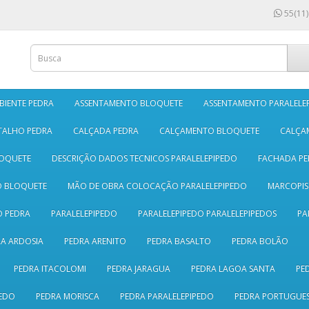
55(11)
BIENTE PEDRA
ASSENTAMENTO BLOQUETE
ASSENTAMENTO PARALELE
TALHO PEDRA
CALÇADA PEDRA
CALÇAMENTO BLOQUETE
CALÇA
LOQUETE
DESCRIÇÃO DADOS TECNICOS PARALELEPIPEDO
FACHADA PE
O BLOQUETE
MÃO DE OBRA COLOCAÇÃO PARALELEPIPEDO
MARCOPI
 PEDRA
PARALELEPIPEDO
PARALELEPIPEDO PARALELEPIPEDOS
PA
A ARDOSIA
PEDRA ARENITO
PEDRA BASALTO
PEDRA BOLÃO
PEDRA ITACOLOMI
PEDRA JARAGUA
PEDRA LAGOA SANTA
PE
EDO
PEDRA MORISCA
PEDRA PARALELEPIPEDO
PEDRA PORTUGUE