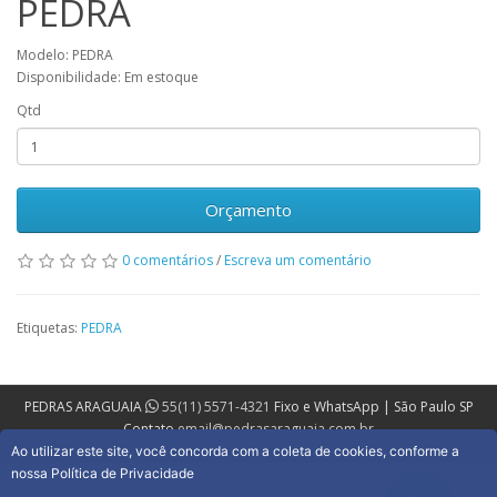
PEDRA
Modelo: PEDRA
Disponibilidade: Em estoque
Qtd
Orçamento
0 comentários
/
Escreva um comentário
Etiquetas:
PEDRA
PEDRAS ARAGUAIA
55(11) 5571-4321
Fixo e WhatsApp | São Paulo SP
Contato
email@pedrasaraguaia.com.br
Ao utilizar este site, você concorda com a coleta de cookies, conforme a
nossa Política de Privacidade