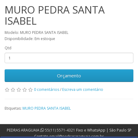
MURO PEDRA SANTA
ISABEL
Modelo: MURO PEDRA SANTA ISABEL
Disponibilidade: Em estoque
Qtd
Orçamento
0 comentários
/
Escreva um comentário
Etiquetas:
MURO PEDRA SANTA ISABEL
PEDRAS ARAGUAIA
55(11) 5571-4321
Fixo e WhatsApp | São Paulo SP
Contato
email@pedrasaraguaia.com.br