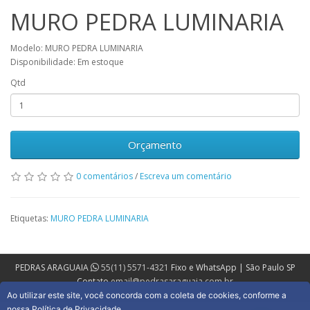
MURO PEDRA LUMINARIA
Modelo: MURO PEDRA LUMINARIA
Disponibilidade: Em estoque
Qtd
Orçamento
0 comentários
/
Escreva um comentário
Etiquetas:
MURO PEDRA LUMINARIA
PEDRAS ARAGUAIA
55(11) 5571-4321
Fixo e WhatsApp | São Paulo SP
Contato
email@pedrasaraguaia.com.br
Ao utilizar este site, você concorda com a coleta de cookies, conforme a
nossa Política de Privacidade