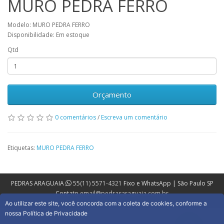
MURO PEDRA FERRO
Modelo: MURO PEDRA FERRO
Disponibilidade: Em estoque
Qtd
Orçamento
0 comentários
/
Escreva um comentário
Etiquetas:
MURO PEDRA FERRO
PEDRAS ARAGUAIA
55(11) 5571-4321
Fixo e WhatsApp | São Paulo SP
Contato
email@pedrasaraguaia.com.br
Ao utilizar este site, você concorda com a coleta de cookies, conforme a
nossa Política de Privacidade