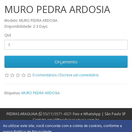
MURO PEDRA ARDOSIA
Modelo: MURO PEDRA ARDOSIA
Disponibilidade: 2-3 Days
Qtd
Orçamento
0 comentários
/
Escreva um comentário
Etiquetas:
MURO PEDRA ARDOSIA
PEDRAS ARAGUAIA
55(11) 5571-4321
Fixo e WhatsApp | São Paulo SP
Contato
email@pedrasaraguaia.com.br
Ao utilizar este site, você concorda com a coleta de cookies, conforme a
nossa Política de Privacidade