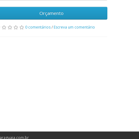
Orçamento
0 comentários
/
Escreva um comentário
araguaia.com.br