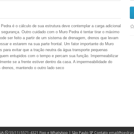
 Pedra é o cálculo de sua estrutura deve contemplar a carga adicional
segurança. Outro cuidado com o Muro Pedra é tentar tirar o máximo
 pode ser feito a partir de um sistema de drenagem, drenos que levam
ssar e estarem na sua parte frontal. Um fator importante do Muro
s para evitar que a tração neutra da água transporte pequenas
 fiquem entupidos com o tempo e percam sua função. Impermeabilizar
lmente se a frente estiver dentro da casa. A impermeabilidade do
 drenos, mantendo o outro lado seco
AIA
55(11) 5571-4321
Fixo e WhatsApp | São Paulo SP Contato
email@pedras