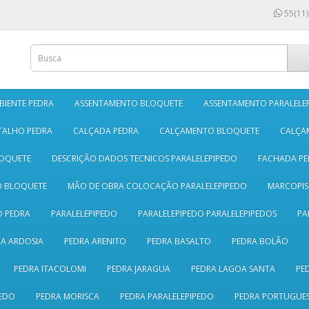
55(11)
BIENTE PEDRA
ASSENTAMENTO BLOQUETE
ASSENTAMENTO PARALELE
TALHO PEDRA
CALÇADA PEDRA
CALÇAMENTO BLOQUETE
CALÇA
LOQUETE
DESCRIÇÃO DADOS TECNICOS PARALELEPIPEDO
FACHADA PE
O BLOQUETE
MÃO DE OBRA COLOCAÇÃO PARALELEPIPEDO
MARCOPI
 PEDRA
PARALELEPIPEDO
PARALELEPIPEDO PARALELEPIPEDOS
PA
A ARDOSIA
PEDRA ARENITO
PEDRA BASALTO
PEDRA BOLÃO
PEDRA ITACOLOMI
PEDRA JARAGUA
PEDRA LAGOA SANTA
PE
EDO
PEDRA MORISCA
PEDRA PARALELEPIPEDO
PEDRA PORTUGUE