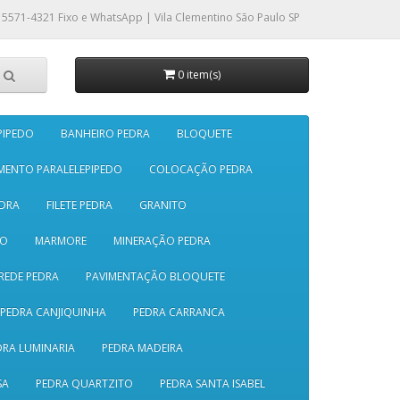
 5571-4321
Fixo e WhatsApp | Vila Clementino São Paulo SP
0 item(s)
PIPEDO
BANHEIRO PEDRA
BLOQUETE
MENTO PARALELEPIPEDO
COLOCAÇÃO PEDRA
DRA
FILETE PEDRA
GRANITO
SO
MARMORE
MINERAÇÃO PEDRA
REDE PEDRA
PAVIMENTAÇÃO BLOQUETE
PEDRA CANJIQUINHA
PEDRA CARRANCA
DRA LUMINARIA
PEDRA MADEIRA
SA
PEDRA QUARTZITO
PEDRA SANTA ISABEL