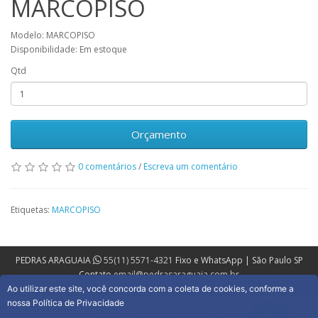
MARCOPISO
Modelo: MARCOPISO
Disponibilidade: Em estoque
Qtd
Orçamento
0 comentários
/
Escreva um comentário
Etiquetas:
MARCOPISO
PEDRAS ARAGUAIA
55(11) 5571-4321
Fixo e WhatsApp | São Paulo SP
Contato
email@pedrasaraguaia.com.br
Ao utilizar este site, você concorda com a coleta de cookies, conforme a
nossa Política de Privacidade