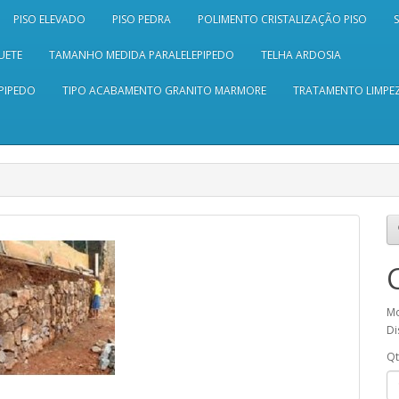
PISO ELEVADO
PISO PEDRA
POLIMENTO CRISTALIZAÇÃO PISO
UETE
TAMANHO MEDIDA PARALELEPIPEDO
TELHA ARDOSIA
PIPEDO
TIPO ACABAMENTO GRANITO MARMORE
TRATAMENTO LIMPEZ
M
Di
Q