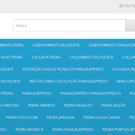
55(11)
BIENTE PEDRA
ASSENTAMENTO BLOQUETE
ASSENTAMENTO PARALELE
TALHO PEDRA
CALÇADA PEDRA
CALÇAMENTO BLOQUETE
CALÇA
LOQUETE
DESCRIÇÃO DADOS TECNICOS PARALELEPIPEDO
FACHADA PE
O BLOQUETE
MÃO DE OBRA COLOCAÇÃO PARALELEPIPEDO
MARCOPI
 PEDRA
PARALELEPIPEDO
PARALELEPIPEDO PARALELEPIPEDOS
PA
A ARDOSIA
PEDRA ARENITO
PEDRA BASALTO
PEDRA BOLÃO
PEDRA ITACOLOMI
PEDRA JARAGUA
PEDRA LAGOA SANTA
PE
EDO
PEDRA MORISCA
PEDRA PARALELEPIPEDO
PEDRA PORTUGUE