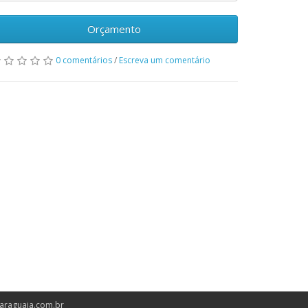
Orçamento
0 comentários
/
Escreva um comentário
araguaia.com.br