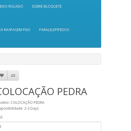
SEIXO ROLADO
SOBRE BLOQUETE
A RASPAGEM PISO
PARALELEPIPEDOS
COLOCAÇÃO PEDRA
odelo: COLOCAÇÃO PEDRA
sponibilidade: 2-3 Days
td