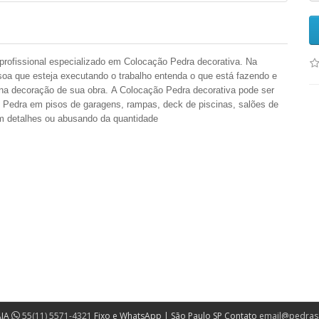
 profissional especializado em Colocação Pedra decorativa. Na
a que esteja executando o trabalho entenda o que está fazendo e
r na decoração de sua obra. A Colocação Pedra decorativa pode ser
o Pedra em pisos de garagens, rampas, deck de piscinas, salões de
com detalhes ou abusando da quantidade
AIA
55(11) 5571-4321
Fixo e WhatsApp | São Paulo SP Contato
email@pedras