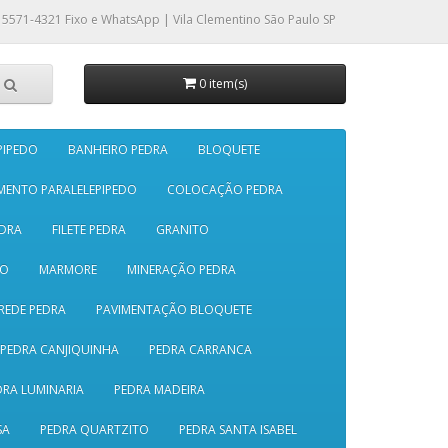
 5571-4321
Fixo e WhatsApp | Vila Clementino São Paulo SP
0 item(s)
PIPEDO
BANHEIRO PEDRA
BLOQUETE
MENTO PARALELEPIPEDO
COLOCAÇÃO PEDRA
DRA
FILETE PEDRA
GRANITO
SO
MARMORE
MINERAÇÃO PEDRA
REDE PEDRA
PAVIMENTAÇÃO BLOQUETE
PEDRA CANJIQUINHA
PEDRA CARRANCA
DRA LUMINARIA
PEDRA MADEIRA
SA
PEDRA QUARTZITO
PEDRA SANTA ISABEL