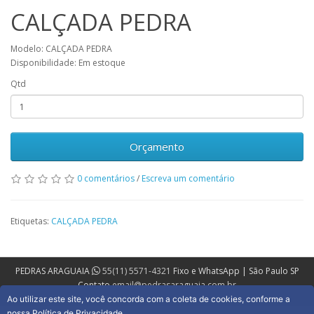
CALÇADA PEDRA
Modelo: CALÇADA PEDRA
Disponibilidade: Em estoque
Qtd
Orçamento
0 comentários
/
Escreva um comentário
Etiquetas:
CALÇADA PEDRA
PEDRAS ARAGUAIA
55(11) 5571-4321
Fixo e WhatsApp | São Paulo SP
Contato
email@pedrasaraguaia.com.br
Ao utilizar este site, você concorda com a coleta de cookies, conforme a
nossa Política de Privacidade