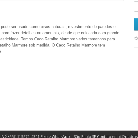
 pode ser usado como pisos naturais, revestimento de paredes e
a para fazer detalhes ornamentais, desde que colocada com grande
elasticidade. Temos Caco
Retalho
Marmore varios tamanhos para
etalho
Marmore sob medida. O Caco
Retalho
Marmore tem
e
AIA
55(11) 5571-4321
Fixo e WhatsApp | São Paulo SP Contato
email@pedras