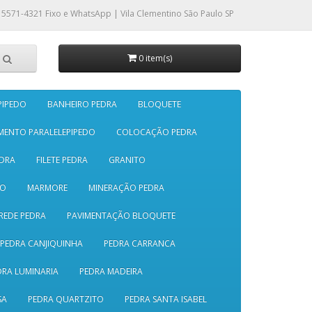
 5571-4321
Fixo e WhatsApp | Vila Clementino São Paulo SP
0 item(s)
PIPEDO
BANHEIRO PEDRA
BLOQUETE
MENTO PARALELEPIPEDO
COLOCAÇÃO PEDRA
DRA
FILETE PEDRA
GRANITO
SO
MARMORE
MINERAÇÃO PEDRA
REDE PEDRA
PAVIMENTAÇÃO BLOQUETE
PEDRA CANJIQUINHA
PEDRA CARRANCA
DRA LUMINARIA
PEDRA MADEIRA
SA
PEDRA QUARTZITO
PEDRA SANTA ISABEL