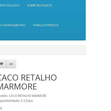
SEIXO ROLADO
SOBRE BLOQUETE
A RASPAGEM PISO
PARALELEPIPEDOS
CACO RETALHO
MARMORE
odelo: CACO RETALHO MARMORE
sponibilidade: 2-3 Days
td