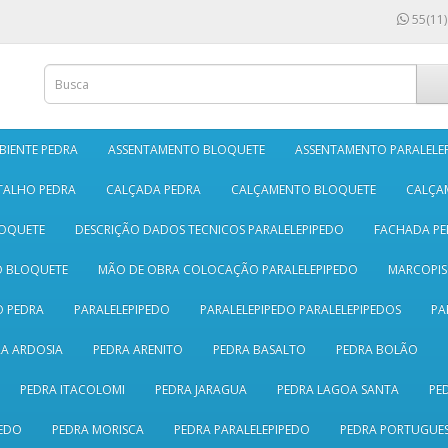
55(11)
BIENTE PEDRA
ASSENTAMENTO BLOQUETE
ASSENTAMENTO PARALELE
TALHO PEDRA
CALÇADA PEDRA
CALÇAMENTO BLOQUETE
CALÇA
LOQUETE
DESCRIÇÃO DADOS TECNICOS PARALELEPIPEDO
FACHADA PE
O BLOQUETE
MÃO DE OBRA COLOCAÇÃO PARALELEPIPEDO
MARCOPI
 PEDRA
PARALELEPIPEDO
PARALELEPIPEDO PARALELEPIPEDOS
PA
A ARDOSIA
PEDRA ARENITO
PEDRA BASALTO
PEDRA BOLÃO
PEDRA ITACOLOMI
PEDRA JARAGUA
PEDRA LAGOA SANTA
PE
EDO
PEDRA MORISCA
PEDRA PARALELEPIPEDO
PEDRA PORTUGUE