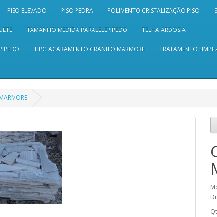
PISO ELEVADO
PISO PEDRA
POLIMENTO CRISTALIZAÇÃO PISO
UETE
TAMANHO MEDIDA PARALELEPIPEDO
TELHA ARDOSIA
PIPEDO
TIPO ACABAMENTO GRANITO MARMORE
TRATAMENTO LIMPEZ
 MARMORE
M
Di
Q