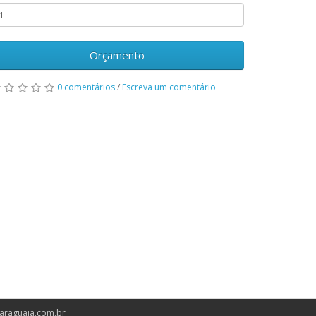
Orçamento
0 comentários
/
Escreva um comentário
araguaia.com.br