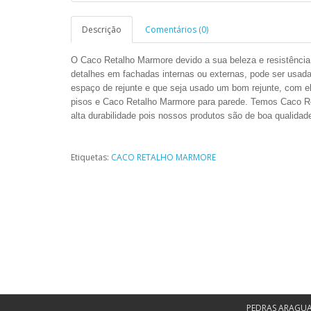
Descrição
Comentários (0)
O Caco Retalho Marmore devido a sua beleza e resistência
detalhes em fachadas internas ou externas, pode ser usad
espaço de rejunte e que seja usado um bom rejunte, com 
pisos e Caco
Retalho
Marmore para parede. Temos Caco
R
alta durabilidade pois nossos produtos são de boa qualidad
Etiquetas:
CACO RETALHO MARMORE
PEDRAS ARAGU