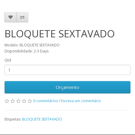
BLOQUETE SEXTAVADO
Modelo: BLOQUETE SEXTAVADO
Disponibilidade: 2-3 Days
Qtd
Orçamento
0 comentários
/
Escreva um comentário
Etiquetas:
BLOQUETE SEXTAVADO