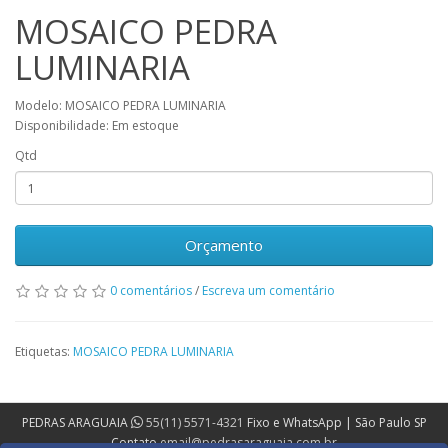
MOSAICO PEDRA
LUMINARIA
Modelo: MOSAICO PEDRA LUMINARIA
Disponibilidade: Em estoque
Qtd
Orçamento
0 comentários
/
Escreva um comentário
Etiquetas:
MOSAICO PEDRA LUMINARIA
PEDRAS ARAGUAIA
55(11) 5571-4321
Fixo e WhatsApp | São Paulo SP
Contato
email@pedrasaraguaia.com.br